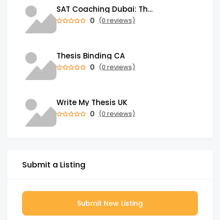
SAT Coaching Dubai: The Power of the Right SATs Preparation to Secure your Dream University!
0
(0 reviews)
Thesis Binding CA
0
(0 reviews)
Write My Thesis UK
0
(0 reviews)
Submit a Listing
Submit New Listing