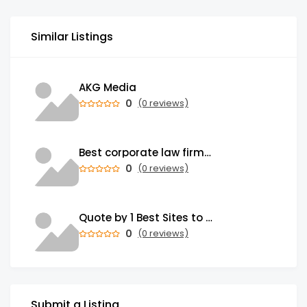
Similar Listings
AKG Media
0
(0 reviews)
Best corporate law firms in India: Foresight Law Offices
0
(0 reviews)
Quote by 1 Best Sites to Buy Gmail Accounts in Bulk - USA IT FIRM
0
(0 reviews)
Submit a Listing